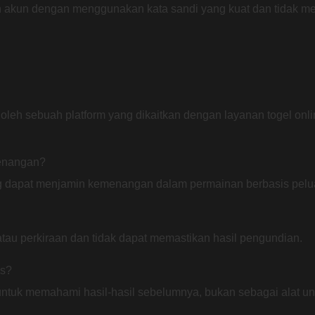
n akun dengan menggunakan kata sandi yang kuat dan tidak me
h sebuah platform yang dikaitkan dengan layanan togel onli
enangan?
ang dapat menjamin kemenangan dalam permainan berbasis pelu
atau perkiraan dan tidak dapat memastikan hasil pengundian.
is?
 untuk memahami hasil-hasil sebelumnya, bukan sebagai alat unt