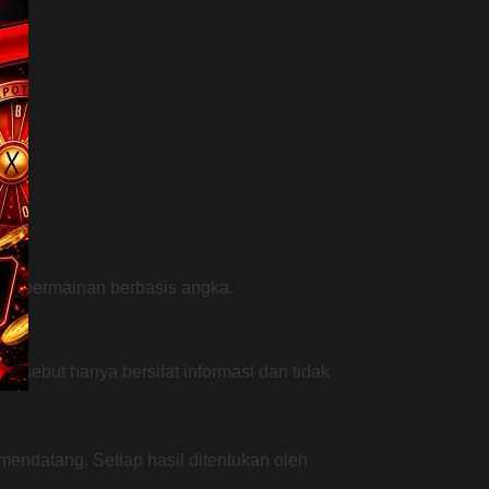
atu permainan berbasis angka.
ersebut hanya bersifat informasi dan tidak
endatang. Setiap hasil ditentukan oleh