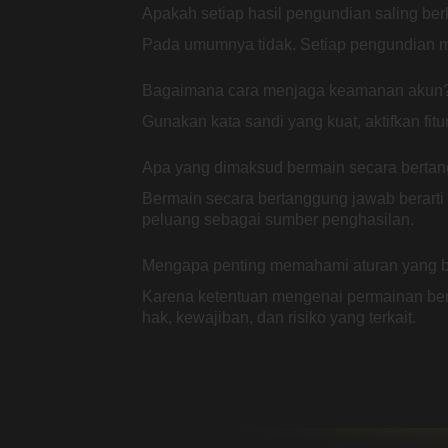
Apakah setiap hasil pengundian saling ber
Pada umumnya tidak. Setiap pengundian mer
Bagaimana cara menjaga keamanan akun
Gunakan kata sandi yang kuat, aktifkan fi
Apa yang dimaksud bermain secara berta
Bermain secara bertanggung jawab berarti
peluang sebagai sumber penghasilan.
Mengapa penting memahami aturan yang b
Karena ketentuan mengenai permainan ber
hak, kewajiban, dan risiko yang terkait.