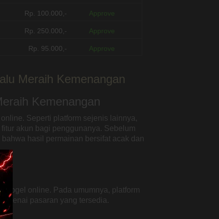
Rp. 100.000,-
Approve
Rp. 250.000,-
Approve
Rp. 95.000,-
Approve
Rp. 200.000,-
Approve
elalu Meraih Kemenangan
Rp. 430.000,-
Approve
 Meraih Kemenangan
Rp. 490.000,-
Approve
Rp. 100.000,-
Approve
ine. Seperti platform sejenis lainnya,
 fitur akun bagi penggunanya. Sebelum
Rp. 182.000,-
Approve
ahwa hasil permainan bersifat acak dan
n togel online. Pada umumnya, platform
ngenai pasaran yang tersedia.