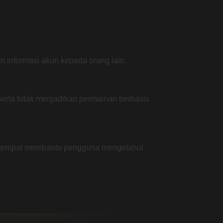
n informasi akun kepada orang lain.
erta tidak menjadikan permainan berbasis
setempat membantu pengguna mengetahui