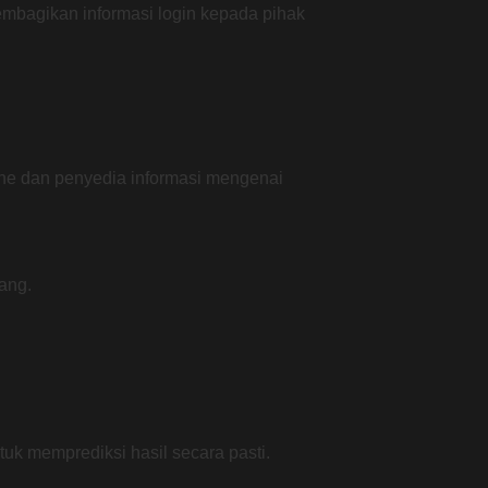
mbagikan informasi login kepada pihak
ne dan penyedia informasi mengenai
ang.
uk memprediksi hasil secara pasti.