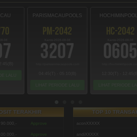
MACAUPOOLS
HOCHIMINPOOLS
BELLAGIO
-2042
HC-2042
BLG-2
s-2026-08-06
Kamis-2026-08-06
Kamis-2026-
207
0605
64
isianmacaopools.com
http://hochiminhpools.com
http://bellagiol
T) - 05:10(B)
12:30(T) - 12:45(B)
00:15(T) - 0
PERIODE LALU
LIHAT PERIODE LALU
LIHAT PERIO
OSIT TERAKHIR
TOP 10 TRANSA
 90.000,-
Approve
aconXXXXX
100.000,-
Approve
andiXXXXX