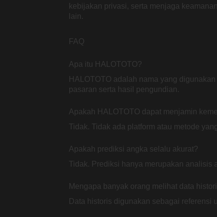
kebijakan privasi, serta menjaga keamana
lain.
FAQ
Apa itu HALOTOTO?
HALOTOTO adalah nama yang digunakan ole
pasaran serta hasil pengundian.
Apakah HALOTOTO dapat menjamin kem
Tidak. Tidak ada platform atau metode y
Apakah prediksi angka selalu akurat?
Tidak. Prediksi hanya merupakan analisis 
Mengapa banyak orang melihat data histor
Data historis digunakan sebagai referensi