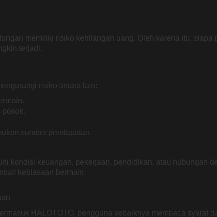
ngan memiliki risiko kehilangan uang. Oleh karena itu, siapa p
kin terjadi.
gurangi risiko antara lain:
ermain.
 pokok.
bukan sumber pendapatan.
uhi kondisi keuangan, pekerjaan, pendidikan, atau hubungan 
embali kebiasaan bermain.
nan
 termasuk HALOTOTO, pengguna sebaiknya membaca syarat da